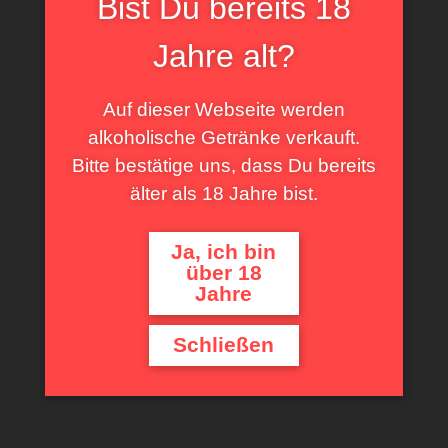
Bist Du bereits 18
Lieferzeit: 3-5 Werktage
Jahre alt?
In Warenkorb legen
Auf dieser Webseite werden
alkoholische Getränke verkauft.
Bitte bestätige uns, dass Du bereits
älter als 18 Jahre bist.
Ja, ich bin
über 18
Jahre
Schließen
Blauer Zweigelt Salon
10,50
€